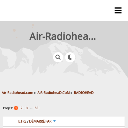
Air-Radiohead.com
Air-Radiohead.com
»
AiR-RadioheaD.CoM
»
RADIOHEAD
Pages:
...
1
2
3
55
TITRE
/
DÉMARRÉ PAR