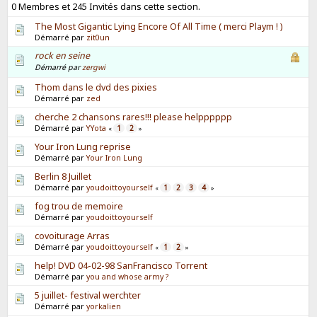
0 Membres et 245 Invités dans cette section.
The Most Gigantic Lying Encore Of All Time ( merci Playm ! )
Démarré par
zit0un
rock en seine
Démarré par
zergwi
Thom dans le dvd des pixies
Démarré par
zed
cherche 2 chansons rares!!! please helpppppp
Démarré par
YYota
1
2
«
»
Your Iron Lung reprise
Démarré par
Your Iron Lung
Berlin 8 Juillet
Démarré par
youdoittoyourself
1
2
3
4
«
»
fog trou de memoire
Démarré par
youdoittoyourself
covoiturage Arras
Démarré par
youdoittoyourself
1
2
«
»
help! DVD 04-02-98 SanFrancisco Torrent
Démarré par
you and whose army ?
5 juillet- festival werchter
Démarré par
yorkalien