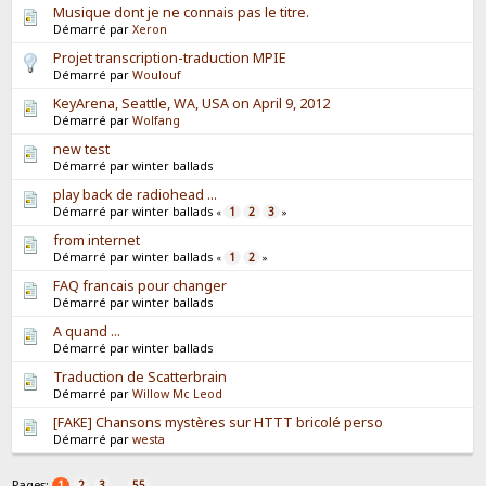
Musique dont je ne connais pas le titre.
Démarré par
Xeron
Projet transcription-traduction MPIE
Démarré par
Woulouf
KeyArena, Seattle, WA, USA on April 9, 2012
Démarré par
Wolfang
new test
Démarré par winter ballads
play back de radiohead ...
Démarré par winter ballads
1
2
3
«
»
from internet
Démarré par winter ballads
1
2
«
»
FAQ francais pour changer
Démarré par winter ballads
A quand ...
Démarré par winter ballads
Traduction de Scatterbrain
Démarré par
Willow Mc Leod
[FAKE] Chansons mystères sur HTTT bricolé perso
Démarré par
westa
Pages:
...
1
2
3
55