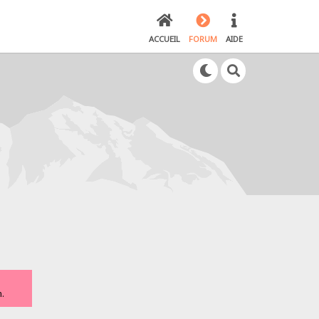
ACCUEIL
FORUM
AIDE
.