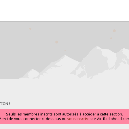
ION !
Seuls les membres inscrits sont autorisés à accéder à cette section.
Merci de vous connecter ci-dessous ou
vous inscrire
sur Air-Radiohead.com