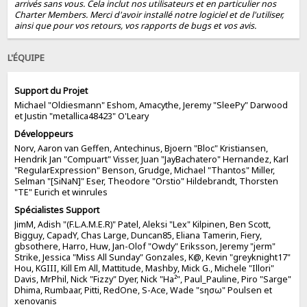
arrivés sans vous. Cela inclut nos utilisateurs et en particulier nos
Charter Members. Merci d'avoir installé notre logiciel et de l'utiliser,
ainsi que pour vos retours, vos rapports de bugs et vos avis.
L'ÉQUIPE
Support du Projet
Michael "Oldiesmann" Eshom, Amacythe, Jeremy "SleePy" Darwood
et Justin "metallica48423" O'Leary
Développeurs
Norv, Aaron van Geffen, Antechinus, Bjoern "Bloc" Kristiansen,
Hendrik Jan "Compuart" Visser, Juan "JayBachatero" Hernandez, Karl
"RegularExpression" Benson, Grudge, Michael "Thantos" Miller,
Selman "[SiNaN]" Eser, Theodore "Orstio" Hildebrandt, Thorsten
"TE" Eurich et winrules
Spécialistes Support
JimM, Adish "(F.L.A.M.E.R)" Patel, Aleksi "Lex" Kilpinen, Ben Scott,
Bigguy, CapadY, Chas Large, Duncan85, Eliana Tamerin, Fiery,
gbsothere, Harro, Huw, Jan-Olof "Owdy" Eriksson, Jeremy "jerm"
Strike, Jessica "Miss All Sunday" Gonzales, K@, Kevin "greyknight17"
Hou, KGIII, Kill Em All, Mattitude, Mashby, Mick G., Michele "Illori"
Davis, MrPhil, Nick "Fizzy" Dyer, Nick "Ha²", Paul_Pauline, Piro "Sarge"
Dhima, Rumbaar, Pitti, RedOne, S-Ace, Wade "sησω" Poulsen et
xenovanis