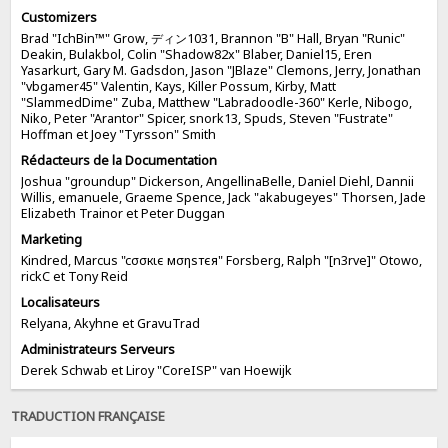
Customizers
Brad "IchBin™" Grow, ディン1031, Brannon "B" Hall, Bryan "Runic"
Deakin, Bulakbol, Colin "Shadow82x" Blaber, Daniel15, Eren
Yasarkurt, Gary M. Gadsdon, Jason "JBlaze" Clemons, Jerry, Jonathan
"vbgamer45" Valentin, Kays, Killer Possum, Kirby, Matt
"SlammedDime" Zuba, Matthew "Labradoodle-360" Kerle, Nibogo,
Niko, Peter "Arantor" Spicer, snork13, Spuds, Steven "Fustrate"
Hoffman et Joey "Tyrsson" Smith
Rédacteurs de la Documentation
Joshua "groundup" Dickerson, AngellinaBelle, Daniel Diehl, Dannii
Willis, emanuele, Graeme Spence, Jack "akabugeyes" Thorsen, Jade
Elizabeth Trainor et Peter Duggan
Marketing
Kindred, Marcus "cσσкιє мσηѕтєя" Forsberg, Ralph "[n3rve]" Otowo,
rickC et Tony Reid
Localisateurs
Relyana, Akyhne et GravuTrad
Administrateurs Serveurs
Derek Schwab et Liroy "CoreISP" van Hoewijk
TRADUCTION FRANÇAISE