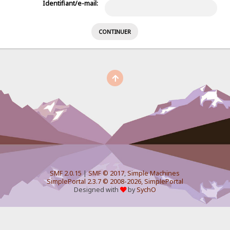
Identifiant/e-mail:
SMF 2.0.15
|
SMF © 2017
,
Simple Machines
SimplePortal 2.3.7 © 2008-2026, SimplePortal
Designed with
by
SychO