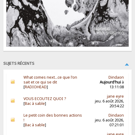
SUJETS RÉCENTS
What comes next...ce que l'on
Dindaon
sait et ce qui se dit
Aujourd'hui
à
[
RADIOHEAD
]
13:11:08
jane eyre
VOUS ECOUTEZ QUOI ?
jeu. 6 août 2026,
[
Bac à sable
]
20:54:22
Le petit coin des bonnes actions
Dindaon
!
jeu. 6 août 2026,
[
Bac à sable
]
07:21:01
jane eyre